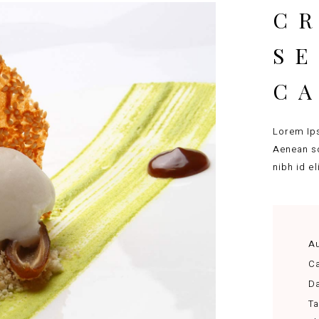
CR
S
C
Lorem Ips
Aenean so
nibh id e
Au
Ca
Da
Ta