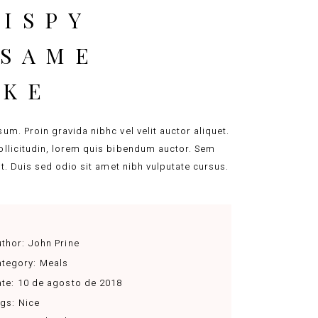
ISPY
ESAME
AKE
um. Proin gravida nibhc vel velit auctor aliquet.
llicitudin, lorem quis bibendum auctor. Sem
lit. Duis sed odio sit amet nibh vulputate cursus.
thor:
John Prine
tegory:
Meals
te:
10 de agosto de 2018
gs:
Nice